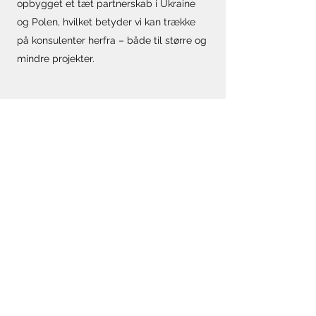
opbygget et tæt partnerskab i Ukraine
og Polen, hvilket betyder vi kan trække
på konsulenter herfra – både til større og
mindre projekter.
©2024 by Motion-6 A/S - Store Kannikestræde 18, st.
tv. - 1169 København K - Tlf:
+45 50 92 32 72